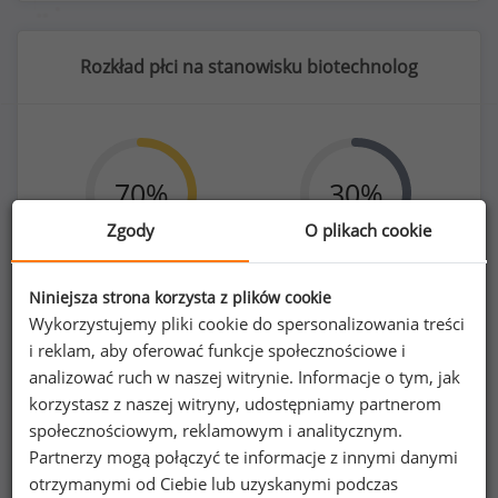
Rozkład płci na stanowisku biotechnolog
70
%
30
%
Zgody
O plikach cookie
Niniejsza strona korzysta z plików cookie
Kobiety
Mężczyźni
Wykorzystujemy pliki cookie do spersonalizowania treści
50
21
i reklam, aby oferować funkcje społecznościowe i
analizować ruch w naszej witrynie. Informacje o tym, jak
korzystasz z naszej witryny, udostępniamy partnerom
społecznościowym, reklamowym i analitycznym.
Partnerzy mogą połączyć te informacje z innymi danymi
otrzymanymi od Ciebie lub uzyskanymi podczas
Poszukujesz szczegółowych danych o