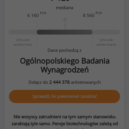
mediana
PLN
PLN
6 160
8 560
25%
osób
25%
osób
zarabia mniej
zarabia więcej
Dane pochodzą z
Ogólnopolskiego Badania
Wynagrodzeń
Dołącz do
2 444 378
ankietowanych
Sprawdź, ile powinieneś zarabiać
Nie wszyscy zatrudnieni na tym samym stanowisku
zarabiają tyle samo. Pensje biotechnologów zależą od