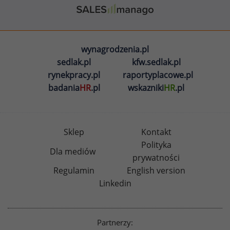
wynagrodzenia.pl
sedlak.pl
kfw.sedlak.pl
rynekpracy.pl
raportyplacowe.pl
badania
HR
.pl
wskazniki
HR
.pl
Sklep
Kontakt
Polityka
Dla mediów
prywatności
Regulamin
English version
Linkedin
Partnerzy: