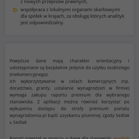
z nowych przepisów prawnych,
współpraca z lokalnymi organami skarbowymi
dla spółek w krajach, za obsługę których analityk
jest odpowiedzialny.
Powyższe dane mają charakter orientacyjny i
udostępniane są bezpłatnie jedynie do użytku osobistego
(niekomercyjnego).
Ich wykorzystywanie w celach komercyjnych (np.
doradztwo, granty, ustalanie wynagrodzeń w firmie)
wymaga zakupu raportu premium dla wybranego
stanowiska. Z aplikacji można również korzystać po
wykupeniu dostępu do strefy premium portalu
wynagrodzenia.pl bądź uzyskaniu pisemnej zgody Sedlak
Sedlak
&
Raport powstał w oparciu o dane dla stanowisk:
analityk