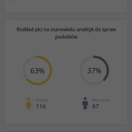
Rozkład płci na stanowisku analityk do spraw
podatków
63
%
37
%
Kobiety
Mężczyźni
116
67