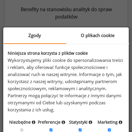
Benefity na stanowisku analityk do spraw
podatków
Zgody
O plikach cookie
68
%
Niniejsza strona korzysta z plików cookie
Wykorzystujemy pliki cookie do spersonalizowania treści
i reklam, aby oferować funkcje społecznościowe i
analizować ruch w naszej witrynie. Informacje o tym, jak
karnety na siłownie i do klubów fitness
korzystasz z naszej witryny, udostępniamy partnerom
społecznościowym, reklamowym i analitycznym.
Partnerzy mogą połączyć te informacje z innymi danymi
otrzymanymi od Ciebie lub uzyskanymi podczas
korzystania z ich usług.
Poszukujesz szczegółowych danych o
Niezbędne
Preferencje
Statystyki
Marketing
wynagrodzeniach
analityków do spraw