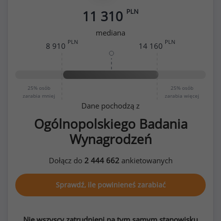
PLN
11 310
mediana
PLN
PLN
8 910
14 160
25%
osób
25%
osób
zarabia mniej
zarabia więcej
Dane pochodzą z
Ogólnopolskiego Badania
Wynagrodzeń
Dołącz do
2 444 662
ankietowanych
Sprawdź, ile powinieneś zarabiać
Nie wszyscy zatrudnieni na tym samym stanowisku