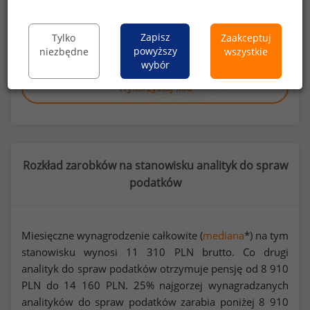
podatków
lub na innych stanowiskach?
Zapisz
Tylko
Zaakceptuj
Dowiedz się więcej
powyższy
niezbędne
wszystkie
wybór
Wykorzystaj kod
Rozkład zarobków na stanowisku analityk do spraw
podatków
Miesięczne wynagrodzenie całkowite (
mediana
*) na tym
stanowisku wynosi
11 310
PLN brutto. Co drugi
analityk do spraw podatków otrzymuje pensję od
8 910
PLN do
14 160
PLN. 25% najgorzej wynagradzanych
analityków do spraw podatków zarabia poniżej
8 910