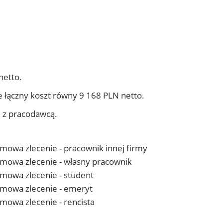
netto.
 łączny koszt równy 9 168 PLN netto.
j z pracodawcą.
 umowa zlecenie - pracownik innej firmy
- umowa zlecenie - własny pracownik
 umowa zlecenie - student
- umowa zlecenie - emeryt
 umowa zlecenie - rencista