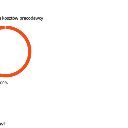
u kosztów pracodawcy
100%
w!