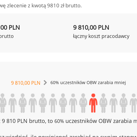
wę zlecenie z kwotą 9810 zł brutto.
,00 PLN
9 810,00 PLN
brutto
łączny koszt pracodawcy
9 810,00 PLN
60% uczestników OBW zarabia mniej
z 9 810 PLN brutto, to
uczestników OBW zarabia mn
60%