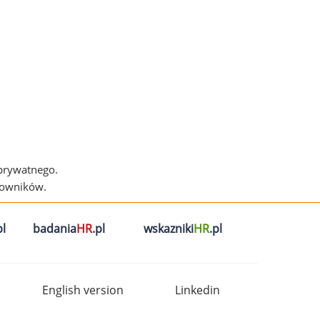
 prywatnego.
cowników.
l
badania
HR
.pl
wskazniki
HR
.pl
English version
Linkedin