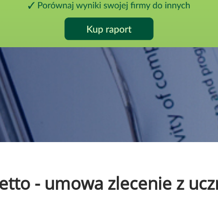
 netto - umowa zlecenie z u