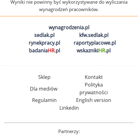
Wyniki nie powinny być wykorzystywane do wyliczania
wynagrodzeń pracowników.
wynagrodzenia.pl
sedlak.pl
kfw.sedlak.pl
rynekpracy.pl
raportyplacowe.pl
badania
HR
.pl
wskazniki
HR
.pl
Sklep
Kontakt
Polityka
Dla mediów
prywatności
Regulamin
English version
Linkedin
Partnerzy: