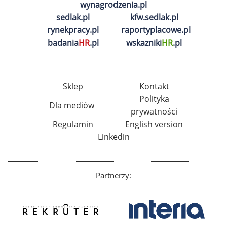
wynagrodzenia.pl
sedlak.pl
kfw.sedlak.pl
rynekpracy.pl
raportyplacowe.pl
badania
HR
.pl
wskazniki
HR
.pl
Sklep
Kontakt
Polityka
Dla mediów
prywatności
Regulamin
English version
Linkedin
Partnerzy: