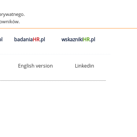
 prywatnego.
cowników.
l
badania
HR
.pl
wskazniki
HR
.pl
English version
Linkedin