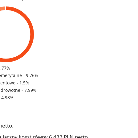
5.77%
emerytalne - 9.76%
rentowe - 1.5%
zdrowotne - 7.99%
- 4.98%
netto.
 łączny koszt równy 6 433 PLN netto.