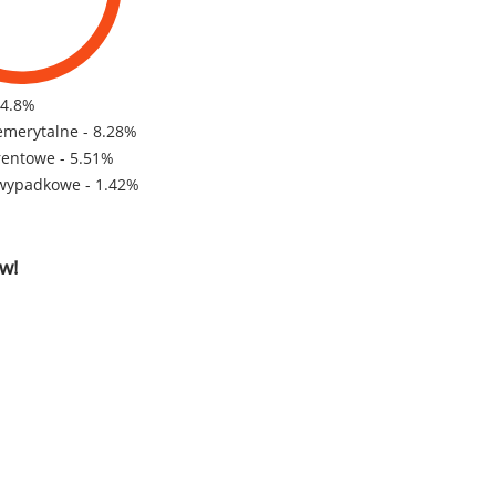
84.8%
emerytalne - 8.28%
rentowe - 5.51%
wypadkowe - 1.42%
w!