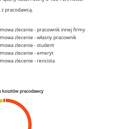
j z pracodawcą.
 umowa zlecenie - pracownik innej firmy
- umowa zlecenie - własny pracownik
 umowa zlecenie - student
- umowa zlecenie - emeryt
 umowa zlecenie - rencista
u kosztów pracodawcy