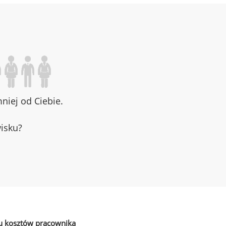
iej od Ciebie.
wisku?
u kosztów pracownika