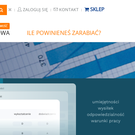
SKLEP
ZALOGUJ SIĘ
KONTAKT
WOŚĆ
OWA
ILE POWINIENEŚ ZARABIAĆ?