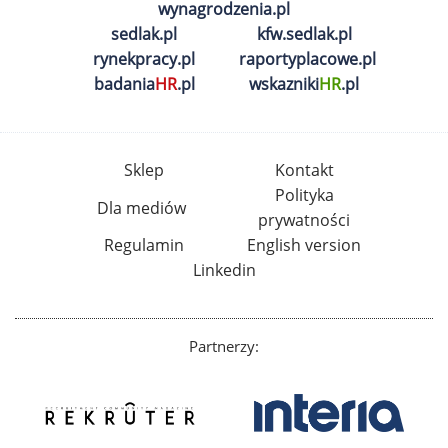
wynagrodzenia.pl
sedlak.pl
kfw.sedlak.pl
rynekpracy.pl
raportyplacowe.pl
badania
HR
.pl
wskazniki
HR
.pl
Sklep
Kontakt
Polityka
Dla mediów
prywatności
Regulamin
English version
Linkedin
Partnerzy: