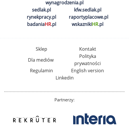
wynagrodzenia.pl
sedlak.pl
kfw.sedlak.pl
rynekpracy.pl
raportyplacowe.pl
badania
HR
.pl
wskazniki
HR
.pl
Sklep
Kontakt
Polityka
Dla mediów
prywatności
Regulamin
English version
Linkedin
Partnerzy: