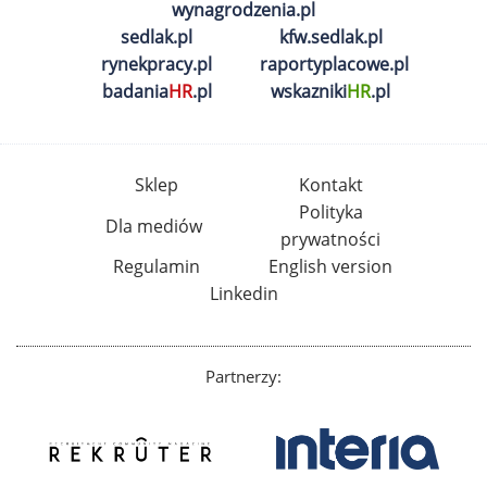
wynagrodzenia.pl
sedlak.pl
kfw.sedlak.pl
rynekpracy.pl
raportyplacowe.pl
badania
HR
.pl
wskazniki
HR
.pl
Sklep
Kontakt
Polityka
Dla mediów
prywatności
Regulamin
English version
Linkedin
Partnerzy: