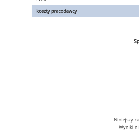
koszty pracodawcy
S
Niniejszy k
Wyniki n