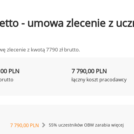
 netto - umowa zlecenie z u
wę zlecenie z kwotą 7790 zł brutto.
,00 PLN
7 790,00 PLN
brutto
łączny koszt pracodawcy
7 790,00 PLN
55% uczestników OBW zarabia więcej