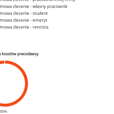
- umowa zlecenie - własny pracownik
 umowa zlecenie - student
- umowa zlecenie - emeryt
 umowa zlecenie - rencista
u kosztów pracodawcy
100%