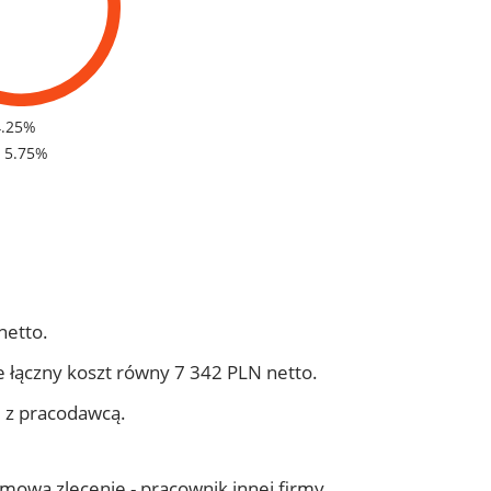
4.25%
- 5.75%
netto.
 łączny koszt równy 7 342 PLN netto.
j z pracodawcą.
 umowa zlecenie - pracownik innej firmy