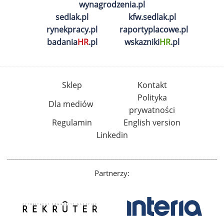
wynagrodzenia.pl
sedlak.pl
kfw.sedlak.pl
rynekpracy.pl
raportyplacowe.pl
badania
HR
.pl
wskazniki
HR
.pl
Sklep
Kontakt
Polityka
Dla mediów
prywatności
Regulamin
English version
Linkedin
Partnerzy: