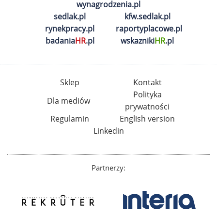
wynagrodzenia.pl
sedlak.pl
kfw.sedlak.pl
rynekpracy.pl
raportyplacowe.pl
badania
HR
.pl
wskazniki
HR
.pl
Sklep
Kontakt
Polityka
Dla mediów
prywatności
Regulamin
English version
Linkedin
Partnerzy: