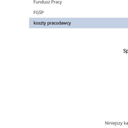
Fundusz Pracy
FGŚP
koszty pracodawcy
S
Niniejszy k