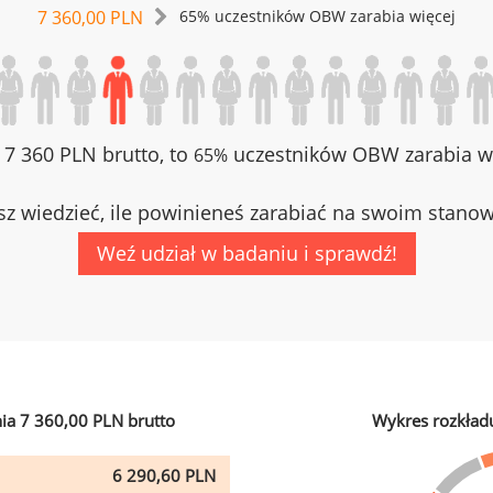
7 360,00 PLN
65% uczestników OBW zarabia więcej
z 7 360 PLN brutto, to
uczestników OBW zarabia wi
65%
z wiedzieć, ile powinieneś zarabiać na swoim stano
Weź udział w badaniu i sprawdź!
ia 7 360,00 PLN brutto
Wykres rozkład
6 290,60 PLN