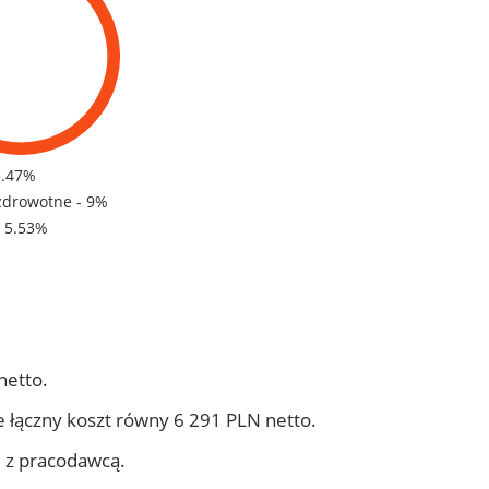
5.47%
zdrowotne - 9%
- 5.53%
netto.
 łączny koszt równy 6 291 PLN netto.
j z pracodawcą.