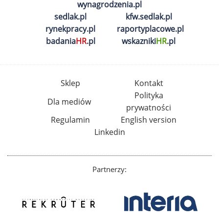
wynagrodzenia.pl
sedlak.pl
kfw.sedlak.pl
rynekpracy.pl
raportyplacowe.pl
badania
HR
.pl
wskazniki
HR
.pl
Sklep
Kontakt
Polityka
Dla mediów
prywatności
Regulamin
English version
Linkedin
Partnerzy: