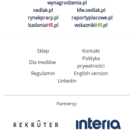
wynagrodzenia.pl
sedlak.pl
kfw.sedlak.pl
rynekpracy.pl
raportyplacowe.pl
badania
HR
.pl
wskazniki
HR
.pl
Sklep
Kontakt
Polityka
Dla mediów
prywatności
Regulamin
English version
Linkedin
Partnerzy: