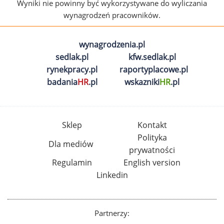
Wyniki nie powinny być wykorzystywane do wyliczania
wynagrodzeń pracowników.
wynagrodzenia.pl
sedlak.pl
kfw.sedlak.pl
rynekpracy.pl
raportyplacowe.pl
badania
HR
.pl
wskazniki
HR
.pl
Sklep
Kontakt
Polityka
Dla mediów
prywatności
Regulamin
English version
Linkedin
Partnerzy: