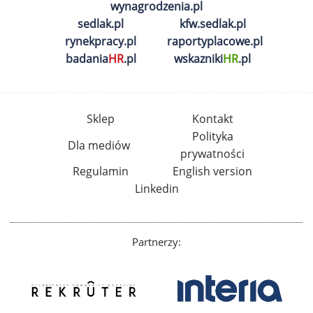
wynagrodzenia.pl
sedlak.pl
kfw.sedlak.pl
rynekpracy.pl
raportyplacowe.pl
badania
HR
.pl
wskazniki
HR
.pl
Sklep
Kontakt
Polityka
Dla mediów
prywatności
Regulamin
English version
Linkedin
Partnerzy: