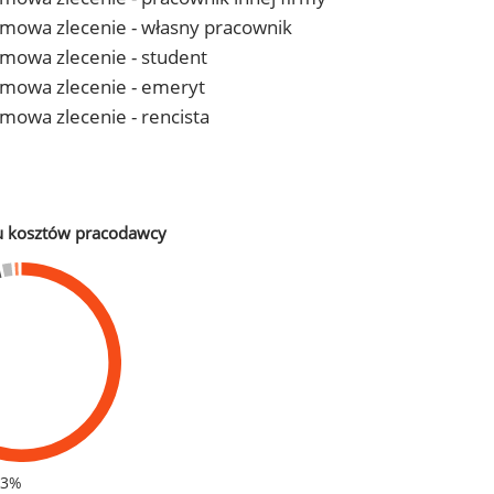
- umowa zlecenie - własny pracownik
 umowa zlecenie - student
- umowa zlecenie - emeryt
 umowa zlecenie - rencista
u kosztów pracodawcy
83%