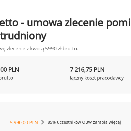
o netto - umowa zlecenie po
zatrudniony
wę zlecenie z kwotą 5990 zł brutto.
,00 PLN
7 216,75 PLN
brutto
łączny koszt pracodawcy
5 990,00 PLN
85% uczestników OBW zarabia więcej