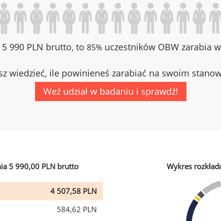
z 5 990 PLN brutto, to
uczestników OBW zarabia wi
85%
z wiedzieć, ile powinieneś zarabiać na swoim stano
Weź udział w badaniu i sprawdź!
ia 5 990,00 PLN brutto
Wykres rozkład
4 507,58 PLN
584,62 PLN