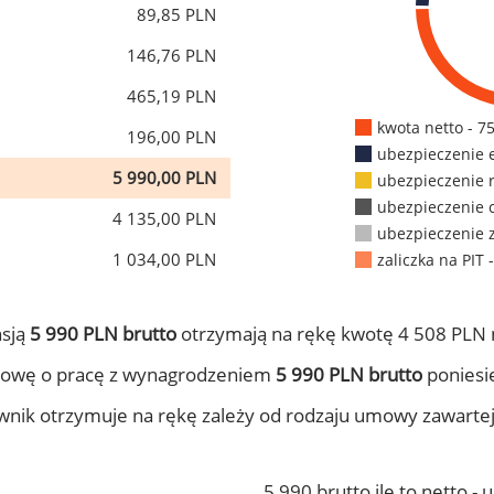
89,85 PLN
146,76 PLN
465,19 PLN
kwota netto - 7
196,00 PLN
ubezpieczenie 
5 990,00 PLN
ubezpieczenie 
ubezpieczenie 
4 135,00 PLN
ubezpieczenie 
1 034,00 PLN
zaliczka na PIT 
nsją
5 990 PLN brutto
otrzymają na rękę kwotę 4 508 PLN 
mowę o pracę z wynagrodzeniem
5 990 PLN brutto
poniesie
ownik otrzymuje na rękę zależy od rodzaju umowy zawarte
5 990 brutto ile to netto -