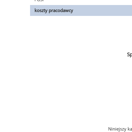
koszty pracodawcy
S
Niniejszy k