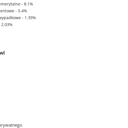
emerytalne - 8.1%
rentowe - 5.4%
wypadkowe - 1.39%
- 2.03%
w!
 prywatnego.