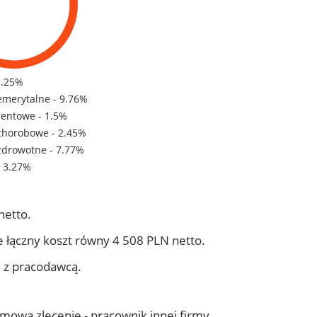
5.25%
emerytalne - 9.76%
rentowe - 1.5%
chorobowe - 2.45%
zdrowotne - 7.77%
- 3.27%
netto.
 łączny koszt równy 4 508 PLN netto.
j z pracodawcą.
 umowa zlecenie - pracownik innej firmy