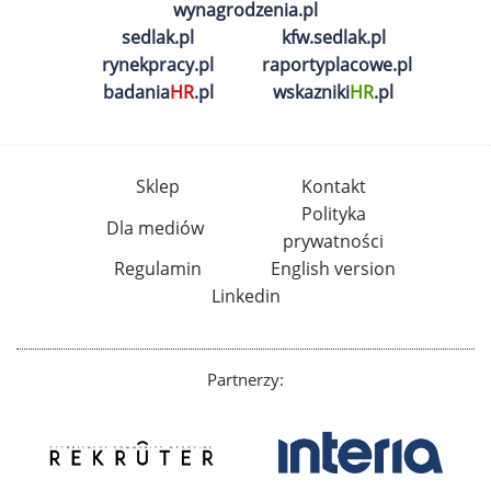
wynagrodzenia.pl
sedlak.pl
kfw.sedlak.pl
rynekpracy.pl
raportyplacowe.pl
badania
HR
.pl
wskazniki
HR
.pl
Sklep
Kontakt
Polityka
Dla mediów
prywatności
Regulamin
English version
Linkedin
Partnerzy: