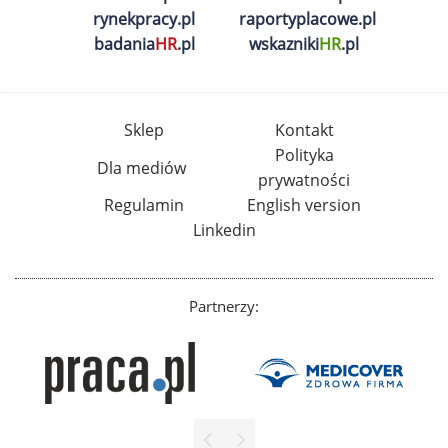
rynekpracy.pl
raportyplacowe.pl
badania
HR
.pl
wskazniki
HR
.pl
Sklep
Kontakt
Polityka
Dla mediów
prywatności
Regulamin
English version
Linkedin
Partnerzy: