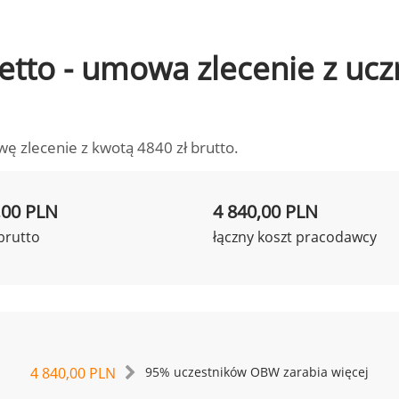
 netto - umowa zlecenie z u
wę zlecenie z kwotą 4840 zł brutto.
,00 PLN
4 840,00 PLN
brutto
łączny koszt pracodawcy
4 840,00 PLN
95% uczestników OBW zarabia więcej