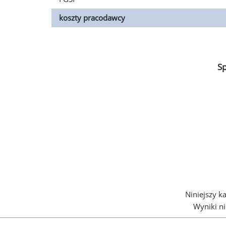
koszty pracodawcy
S
Niniejszy k
Wyniki n