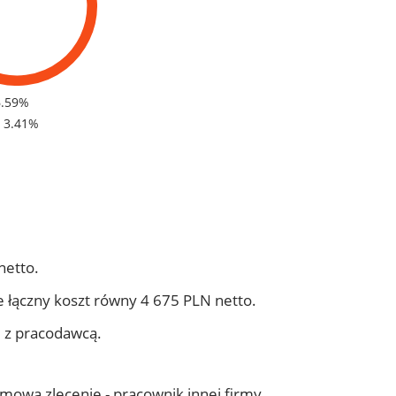
6.59%
- 3.41%
netto.
 łączny koszt równy 4 675 PLN netto.
j z pracodawcą.
 umowa zlecenie - pracownik innej firmy