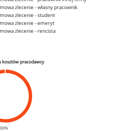
- umowa zlecenie - własny pracownik
 umowa zlecenie - student
- umowa zlecenie - emeryt
 umowa zlecenie - rencista
u kosztów pracodawcy
100%