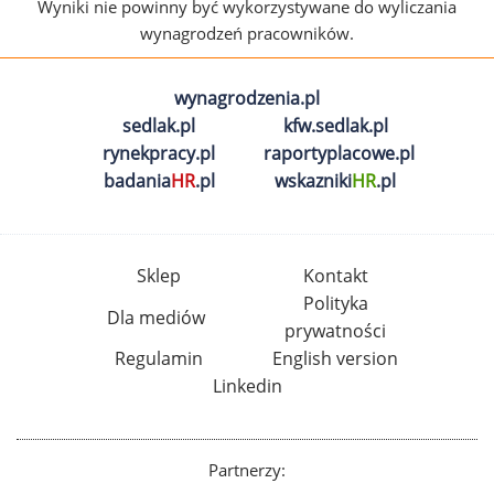
Wyniki nie powinny być wykorzystywane do wyliczania
wynagrodzeń pracowników.
wynagrodzenia.pl
sedlak.pl
kfw.sedlak.pl
rynekpracy.pl
raportyplacowe.pl
badania
HR
.pl
wskazniki
HR
.pl
Sklep
Kontakt
Polityka
Dla mediów
prywatności
Regulamin
English version
Linkedin
Partnerzy: