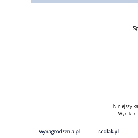
S
Niniejszy k
Wyniki n
wynagrodzenia.pl
sedlak.pl