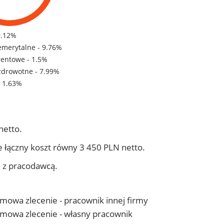
9.12%
emerytalne - 9.76%
rentowe - 1.5%
zdrowotne - 7.99%
- 1.63%
netto.
 łączny koszt równy 3 450 PLN netto.
j z pracodawcą.
 umowa zlecenie - pracownik innej firmy
- umowa zlecenie - własny pracownik