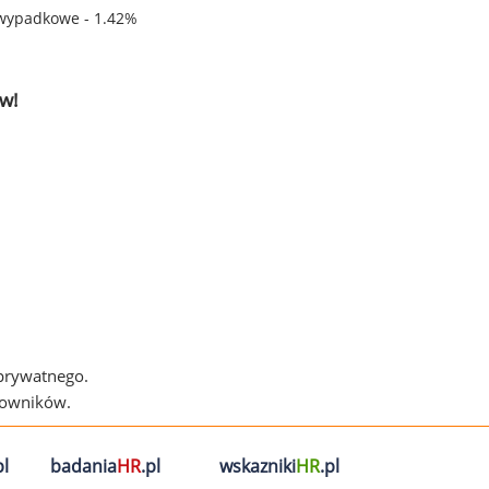
wypadkowe - 1.42%
w!
 prywatnego.
cowników.
l
badania
HR
.pl
wskazniki
HR
.pl