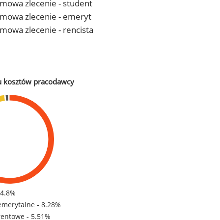
 umowa zlecenie - student
- umowa zlecenie - emeryt
 umowa zlecenie - rencista
u kosztów pracodawcy
84.8%
emerytalne - 8.28%
rentowe - 5.51%