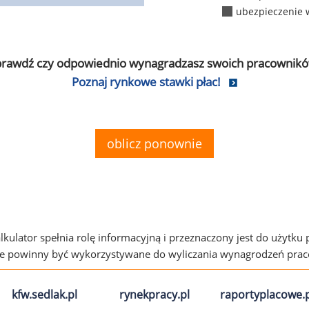
ubezpieczenie 
prawdź czy odpowiednio wynagradzasz swoich pracownikó
Poznaj rynkowe stawki płac!
oblicz ponownie
alkulator spełnia rolę informacyjną i przeznaczony jest do użytku
ie powinny być wykorzystywane do wyliczania wynagrodzeń pra
kfw.sedlak.pl
rynekpracy.pl
raportyplacowe.p