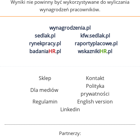
Wyniki nie powinny być wykorzystywane do wyliczania
wynagrodzeń pracowników.
wynagrodzenia.pl
sedlak.pl
kfw.sedlak.pl
rynekpracy.pl
raportyplacowe.pl
badania
HR
.pl
wskazniki
HR
.pl
Sklep
Kontakt
Polityka
Dla mediów
prywatności
Regulamin
English version
Linkedin
Partnerzy: