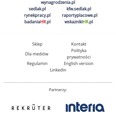
wynagrodzenia.pl
sedlak.pl
kfw.sedlak.pl
rynekpracy.pl
raportyplacowe.pl
badania
HR
.pl
wskazniki
HR
.pl
Sklep
Kontakt
Polityka
Dla mediów
prywatności
Regulamin
English version
Linkedin
Partnerzy: