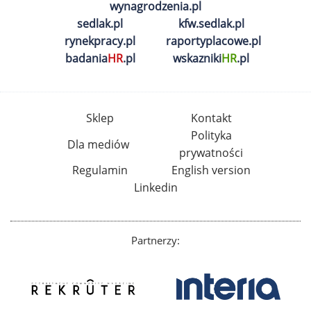
wynagrodzenia.pl
sedlak.pl
kfw.sedlak.pl
rynekpracy.pl
raportyplacowe.pl
badania
HR
.pl
wskazniki
HR
.pl
Sklep
Kontakt
Polityka
Dla mediów
prywatności
Regulamin
English version
Linkedin
Partnerzy: