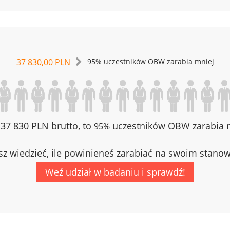
37 830,00 PLN
95% uczestników OBW zarabia mniej
z 37 830 PLN brutto, to
uczestników OBW zarabia m
95%
z wiedzieć, ile powinieneś zarabiać na swoim stano
Weź udział w badaniu i sprawdź!