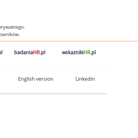
 prywatnego.
cowników.
l
badania
HR
.pl
wskazniki
HR
.pl
English version
Linkedin