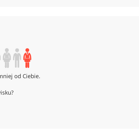
niej od Ciebie.
wisku?