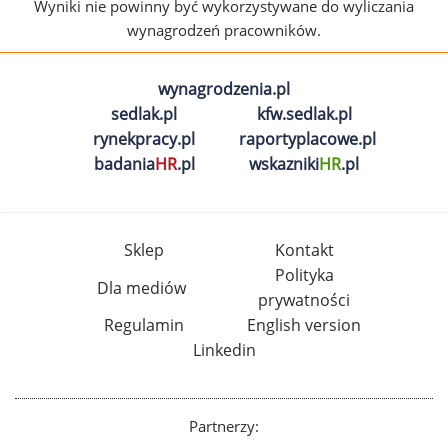
Wyniki nie powinny być wykorzystywane do wyliczania
wynagrodzeń pracowników.
wynagrodzenia.pl
sedlak.pl
kfw.sedlak.pl
rynekpracy.pl
raportyplacowe.pl
badania
HR
.pl
wskazniki
HR
.pl
Sklep
Kontakt
Polityka
Dla mediów
prywatności
Regulamin
English version
Linkedin
Partnerzy: