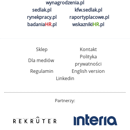
wynagrodzenia.pl
sedlak.pl
kfw.sedlak.pl
rynekpracy.pl
raportyplacowe.pl
badania
HR
.pl
wskazniki
HR
.pl
Sklep
Kontakt
Polityka
Dla mediów
prywatności
Regulamin
English version
Linkedin
Partnerzy: