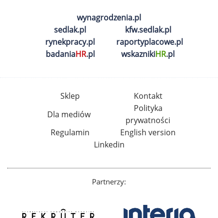
wynagrodzenia.pl
sedlak.pl
kfw.sedlak.pl
rynekpracy.pl
raportyplacowe.pl
badania
HR
.pl
wskazniki
HR
.pl
Sklep
Kontakt
Polityka
Dla mediów
prywatności
Regulamin
English version
Linkedin
Partnerzy: