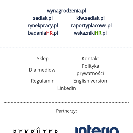
wynagrodzenia.pl
sedlak.pl
kfw.sedlak.pl
rynekpracy.pl
raportyplacowe.pl
badania
HR
.pl
wskazniki
HR
.pl
Sklep
Kontakt
Polityka
Dla mediów
prywatności
Regulamin
English version
Linkedin
Partnerzy: