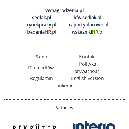
wynagrodzenia.pl
sedlak.pl
kfw.sedlak.pl
rynekpracy.pl
raportyplacowe.pl
badania
HR
.pl
wskazniki
HR
.pl
Sklep
Kontakt
Polityka
Dla mediów
prywatności
Regulamin
English version
Linkedin
Partnerzy: