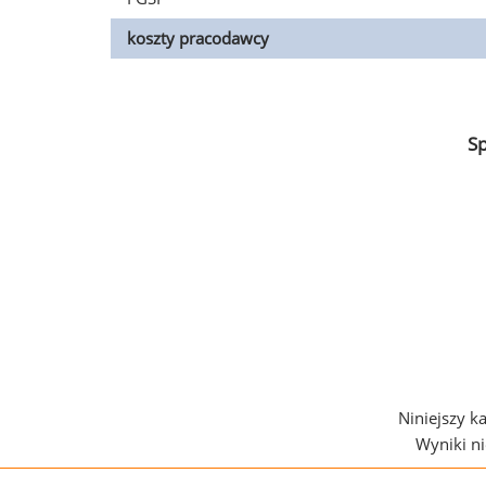
koszty pracodawcy
S
Niniejszy k
Wyniki n