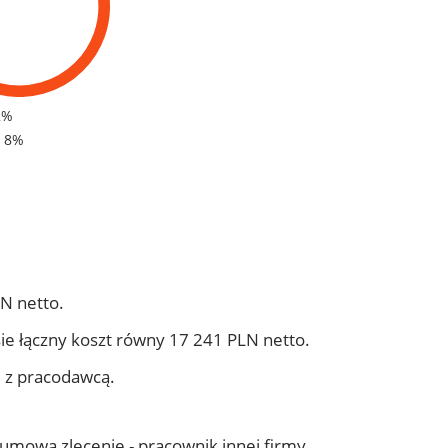
2%
- 8%
N netto.
ie łączny koszt równy 17 241 PLN netto.
j z pracodawcą.
- umowa zlecenie - pracownik innej firmy