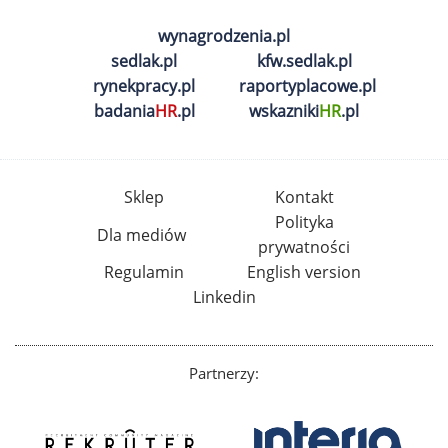
wynagrodzenia.pl
sedlak.pl
kfw.sedlak.pl
rynekpracy.pl
raportyplacowe.pl
badania
HR
.pl
wskazniki
HR
.pl
Sklep
Kontakt
Polityka
Dla mediów
prywatności
Regulamin
English version
Linkedin
Partnerzy: