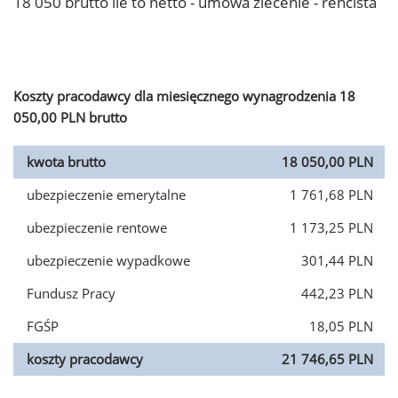
18 050 brutto ile to netto - umowa zlecenie - rencista
Koszty pracodawcy dla miesięcznego wynagrodzenia 18
050,00 PLN brutto
kwota brutto
18 050,00 PLN
ubezpieczenie emerytalne
1 761,68 PLN
ubezpieczenie rentowe
1 173,25 PLN
ubezpieczenie wypadkowe
301,44 PLN
Fundusz Pracy
442,23 PLN
FGŚP
18,05 PLN
koszty pracodawcy
21 746,65 PLN