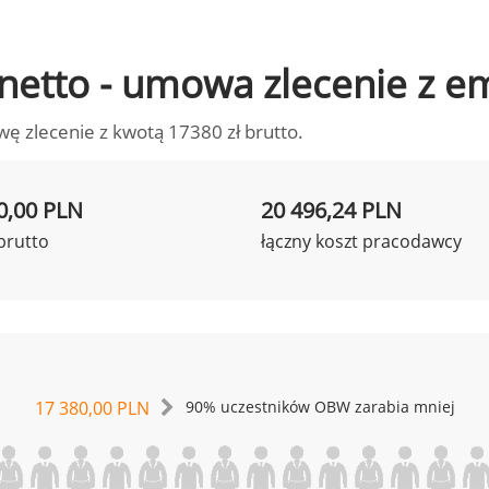
o netto - umowa zlecenie z 
wę zlecenie z kwotą 17380 zł brutto.
0,00 PLN
20 496,24 PLN
brutto
łączny koszt pracodawcy
17 380,00 PLN
90% uczestników OBW zarabia mniej