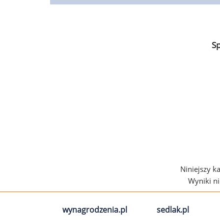
S
Niniejszy k
Wyniki n
wynagrodzenia.pl
sedlak.pl