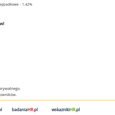
wypadkowe - 1.42%
w!
 prywatnego.
cowników.
l
badania
HR
.pl
wskazniki
HR
.pl