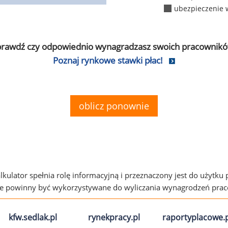
ubezpieczenie 
prawdź czy odpowiednio wynagradzasz swoich pracownikó
Poznaj rynkowe stawki płac!
oblicz ponownie
alkulator spełnia rolę informacyjną i przeznaczony jest do użytku
ie powinny być wykorzystywane do wyliczania wynagrodzeń pra
kfw.sedlak.pl
rynekpracy.pl
raportyplacowe.p