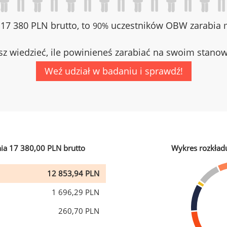
z 17 380 PLN brutto, to
uczestników OBW zarabia m
90%
z wiedzieć, ile powinieneś zarabiać na swoim stano
Weź udział w badaniu i sprawdź!
ia 17 380,00 PLN brutto
Wykres rozkład
12 853,94 PLN
1 696,29 PLN
260,70 PLN