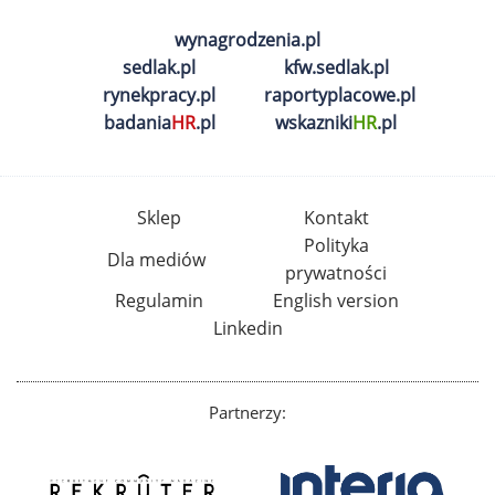
wynagrodzenia.pl
sedlak.pl
kfw.sedlak.pl
rynekpracy.pl
raportyplacowe.pl
badania
HR
.pl
wskazniki
HR
.pl
Sklep
Kontakt
Polityka
Dla mediów
prywatności
Regulamin
English version
Linkedin
Partnerzy: