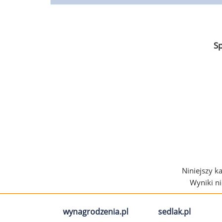
S
Niniejszy k
Wyniki n
wynagrodzenia.pl
sedlak.pl