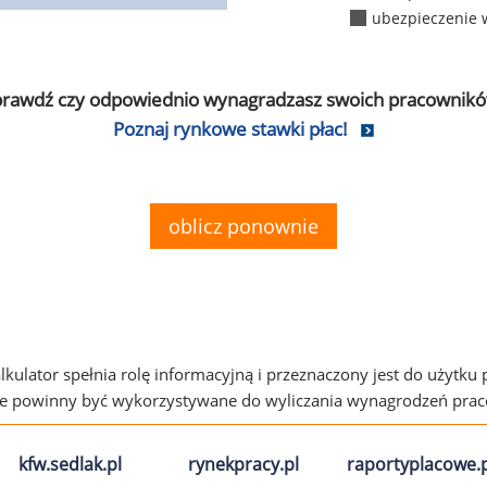
ubezpieczenie 
prawdź czy odpowiednio wynagradzasz swoich pracownikó
Poznaj rynkowe stawki płac!
oblicz ponownie
alkulator spełnia rolę informacyjną i przeznaczony jest do użytku
ie powinny być wykorzystywane do wyliczania wynagrodzeń pra
kfw.sedlak.pl
rynekpracy.pl
raportyplacowe.p