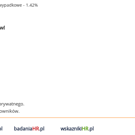
wypadkowe - 1.42%
w!
 prywatnego.
cowników.
l
badania
HR
.pl
wskazniki
HR
.pl