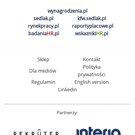
wynagrodzenia.pl
sedlak.pl
kfw.sedlak.pl
rynekpracy.pl
raportyplacowe.pl
badania
HR
.pl
wskazniki
HR
.pl
Sklep
Kontakt
Polityka
Dla mediów
prywatności
Regulamin
English version
Linkedin
Partnerzy: