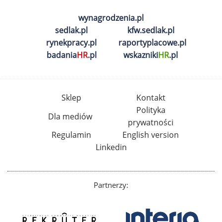
wynagrodzenia.pl
sedlak.pl
kfw.sedlak.pl
rynekpracy.pl
raportyplacowe.pl
badania
HR
.pl
wskazniki
HR
.pl
Sklep
Kontakt
Polityka
Dla mediów
prywatności
Regulamin
English version
Linkedin
Partnerzy: