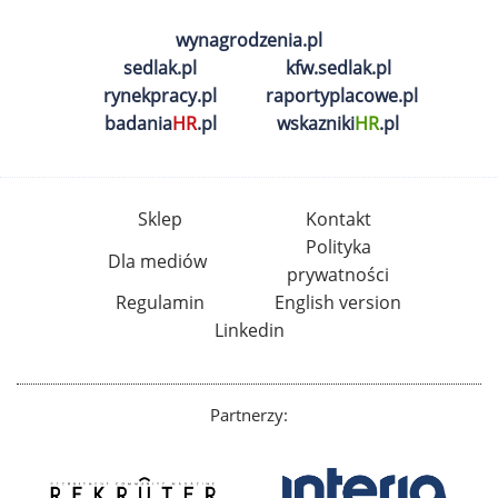
wynagrodzenia.pl
sedlak.pl
kfw.sedlak.pl
rynekpracy.pl
raportyplacowe.pl
badania
HR
.pl
wskazniki
HR
.pl
Sklep
Kontakt
Polityka
Dla mediów
prywatności
Regulamin
English version
Linkedin
Partnerzy: