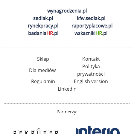
wynagrodzenia.pl
sedlak.pl
kfw.sedlak.pl
rynekpracy.pl
raportyplacowe.pl
badania
HR
.pl
wskazniki
HR
.pl
Sklep
Kontakt
Polityka
Dla mediów
prywatności
Regulamin
English version
Linkedin
Partnerzy: