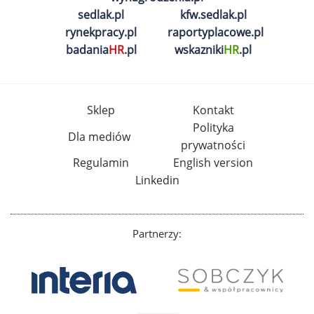
sedlak.pl
kfw.sedlak.pl
rynekpracy.pl
raportyplacowe.pl
badania
HR
.pl
wskazniki
HR
.pl
Sklep
Kontakt
Polityka
Dla mediów
prywatności
Regulamin
English version
Linkedin
Partnerzy: