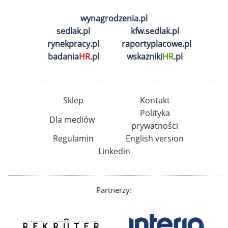
wynagrodzenia.pl
sedlak.pl
kfw.sedlak.pl
rynekpracy.pl
raportyplacowe.pl
badania
HR
.pl
wskazniki
HR
.pl
Sklep
Kontakt
Polityka
Dla mediów
prywatności
Regulamin
English version
Linkedin
Partnerzy: