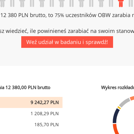
z 12 380 PLN brutto, to
uczestników OBW zarabia m
75%
z wiedzieć, ile powinieneś zarabiać na swoim stano
Weź udział w badaniu i sprawdź!
ia 12 380,00 PLN brutto
Wykres rozkład
9 242,27 PLN
1 208,29 PLN
185,70 PLN