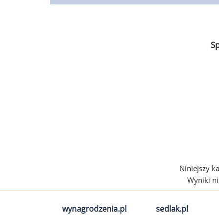
S
Niniejszy k
Wyniki n
wynagrodzenia.pl
sedlak.pl