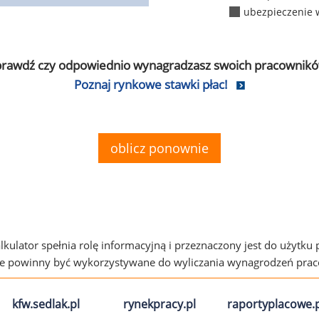
ubezpieczenie 
prawdź czy odpowiednio wynagradzasz swoich pracownikó
Poznaj rynkowe stawki płac!
oblicz ponownie
alkulator spełnia rolę informacyjną i przeznaczony jest do użytku
ie powinny być wykorzystywane do wyliczania wynagrodzeń pra
kfw.sedlak.pl
rynekpracy.pl
raportyplacowe.p