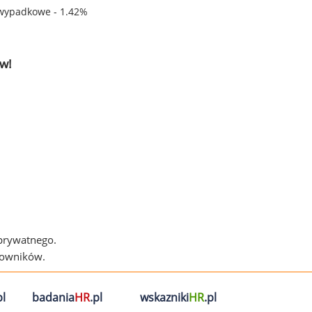
wypadkowe - 1.42%
w!
 prywatnego.
cowników.
l
badania
HR
.pl
wskazniki
HR
.pl