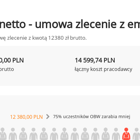
o netto - umowa zlecenie z 
wę zlecenie z kwotą 12380 zł brutto.
0,00 PLN
14 599,74 PLN
brutto
łączny koszt pracodawcy
12 380,00 PLN
75% uczestników OBW zarabia mniej