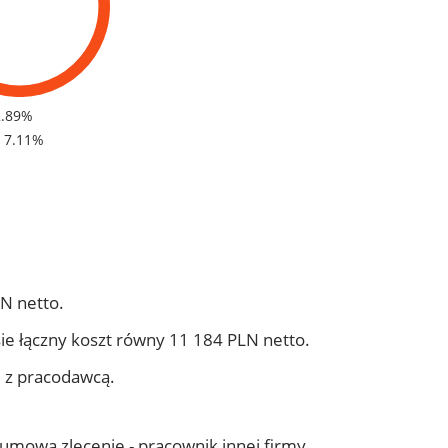
2.89%
- 7.11%
N netto.
ie łączny koszt równy 11 184 PLN netto.
j z pracodawcą.
- umowa zlecenie - pracownik innej firmy