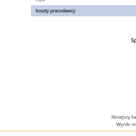
koszty pracodawcy
S
Niniejszy k
Wyniki n