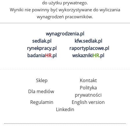
do użytku prywatnego.
Wyniki nie powinny być wykorzystywane do wyliczania
wynagrodzeń pracowników.
wynagrodzenia.pl
sedlak.pl
kfw.sedlak.pl
rynekpracy.pl
raportyplacowe.pl
badania
HR
.pl
wskazniki
HR
.pl
Sklep
Kontakt
Polityka
Dla mediów
prywatności
Regulamin
English version
Linkedin