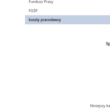
Fundusz Pracy
FGŚP
koszty pracodawcy
S
Niniejszy k