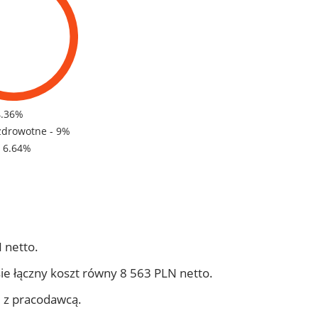
4.36%
zdrowotne - 9%
- 6.64%
 netto.
ie łączny koszt równy 8 563 PLN netto.
j z pracodawcą.