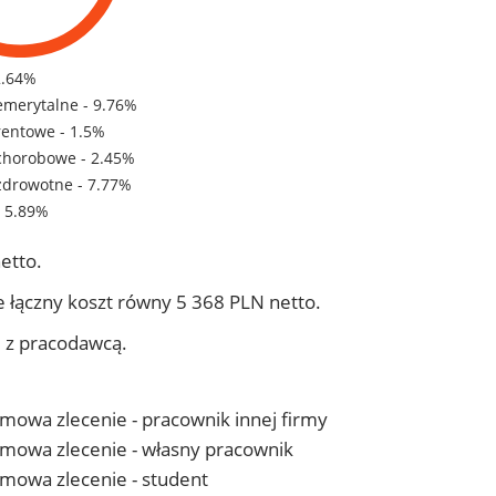
2.64%
emerytalne - 9.76%
rentowe - 1.5%
chorobowe - 2.45%
zdrowotne - 7.77%
- 5.89%
etto.
 łączny koszt równy 5 368 PLN netto.
j z pracodawcą.
 umowa zlecenie - pracownik innej firmy
- umowa zlecenie - własny pracownik
 umowa zlecenie - student