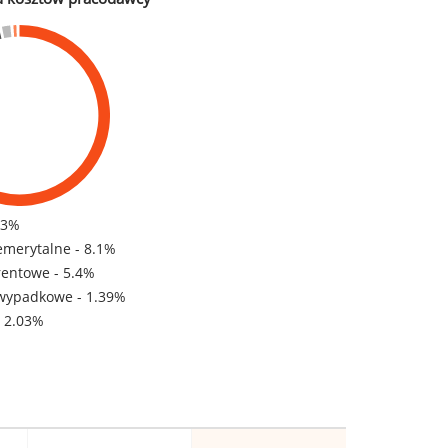
83%
emerytalne - 8.1%
rentowe - 5.4%
wypadkowe - 1.39%
- 2.03%