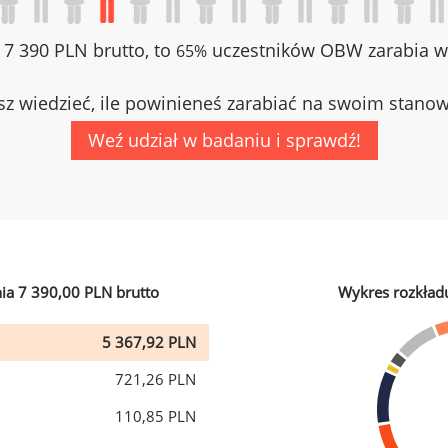
z 7 390 PLN brutto, to
uczestników OBW zarabia wi
65%
z wiedzieć, ile powinieneś zarabiać na swoim stano
Weź udział w badaniu i sprawdź!
ia 7 390,00 PLN brutto
Wykres rozkład
5 367,92 PLN
721,26 PLN
110,85 PLN