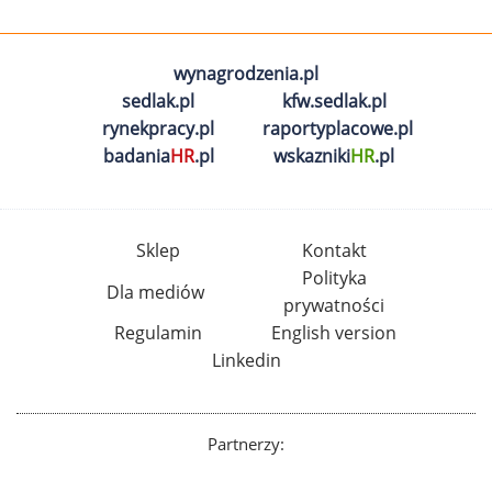
wynagrodzenia.pl
sedlak.pl
kfw.sedlak.pl
rynekpracy.pl
raportyplacowe.pl
badania
HR
.pl
wskazniki
HR
.pl
Sklep
Kontakt
Polityka
Dla mediów
prywatności
Regulamin
English version
Linkedin
Partnerzy: