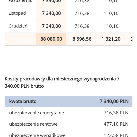
Październik
7 340,00
716,38
110,10
1
Listopad
7 340,00
716,38
110,10
1
Grudzień
7 340,00
716,38
110,10
1
88 080,00
8 596,56
1 321,20
2 
Koszty pracodawcy dla miesięcznego wynagrodzenia 7
340,00 PLN brutto
kwota brutto
7 340,00 PLN
ubezpieczenie emerytalne
716,38 PLN
ubezpieczenie rentowe
477,10 PLN
ubezpieczenie wypadkowe
122,58 PLN