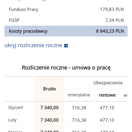
Fundusz Pracy
179,83 PLN
FGŚP
7,34 PLN
koszty pracodawcy
8 843,23 PLN
ukryj rozliczenie roczne
Rozliczenie roczne - umowa o pracę
Ubezpieczenie
Brutto
emerytalne
rentowe
wyp
Styczeń
7 340,00
716,38
477,10
1
Luty
7 340,00
716,38
477,10
1