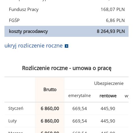
Fundusz Pracy
168,07 PLN
FGŚP
6,86 PLN
koszty pracodawcy
8 264,93 PLN
ukryj rozliczenie roczne
Rozliczenie roczne - umowa o pracę
Ubezpieczenie
Brutto
emerytalne
rentowe
wyp
Styczeń
6 860,00
669,54
445,90
1
Luty
6 860,00
669,54
445,90
1