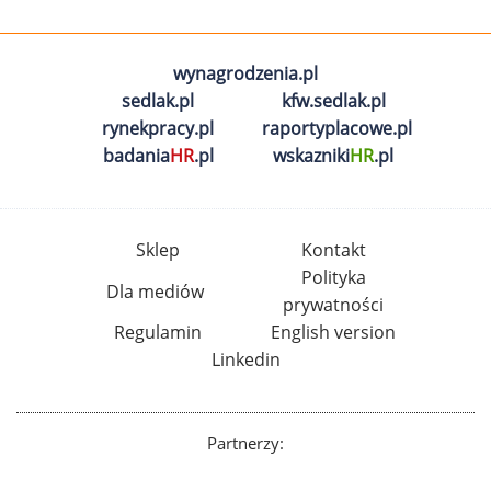
wynagrodzenia.pl
sedlak.pl
kfw.sedlak.pl
rynekpracy.pl
raportyplacowe.pl
badania
HR
.pl
wskazniki
HR
.pl
Sklep
Kontakt
Polityka
Dla mediów
prywatności
Regulamin
English version
Linkedin
Partnerzy: