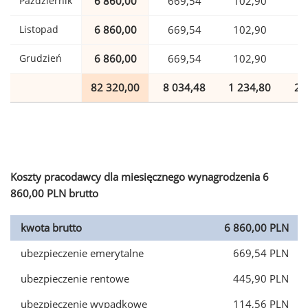
Październik
6 860,00
669,54
102,90
1
Listopad
6 860,00
669,54
102,90
1
Grudzień
6 860,00
669,54
102,90
1
82 320,00
8 034,48
1 234,80
2 
Koszty pracodawcy dla miesięcznego wynagrodzenia 6
860,00 PLN brutto
kwota brutto
6 860,00 PLN
ubezpieczenie emerytalne
669,54 PLN
ubezpieczenie rentowe
445,90 PLN
ubezpieczenie wypadkowe
114,56 PLN